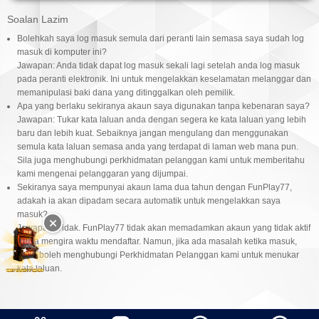
Soalan Lazim
Bolehkah saya log masuk semula dari peranti lain semasa saya sudah log
masuk di komputer ini?
Jawapan: Anda tidak dapat log masuk sekali lagi setelah anda log masuk
pada peranti elektronik. Ini untuk mengelakkan keselamatan melanggar dan
memanipulasi baki dana yang ditinggalkan oleh pemilik.
Apa yang berlaku sekiranya akaun saya digunakan tanpa kebenaran saya?
Jawapan: Tukar kata laluan anda dengan segera ke kata laluan yang lebih
baru dan lebih kuat. Sebaiknya jangan mengulang dan menggunakan
semula kata laluan semasa anda yang terdapat di laman web mana pun.
Sila juga menghubungi perkhidmatan pelanggan kami untuk memberitahu
kami mengenai pelanggaran yang dijumpai.
Sekiranya saya mempunyai akaun lama dua tahun dengan FunPlay77,
adakah ia akan dipadam secara automatik untuk mengelakkan saya
masuk?
Jawapan: Tidak. FunPlay77 tidak akan memadamkan akaun yang tidak aktif
tanpa mengira waktu mendaftar. Namun, jika ada masalah ketika masuk,
anda boleh menghubungi Perkhidmatan Pelanggan kami untuk menukar
kata laluan.