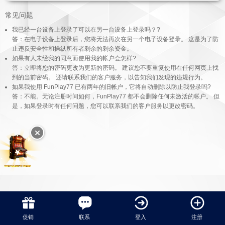
常见问题
我已经一台设备上登录了可以在另一台设备上登录吗？?
答：在电子设备上登录后，您将无法再次在另一个电子设备登录。 这是为了防
止违反安全性和操纵所有者剩余的剩余资金。
如果有人未经我的同意而使用我的帐户会怎样?
答：立即将您的密码更改为更新的密码。 建议您不要重复使用在任何网页上找
到的当前密码。 还请联系我们的客户服务，以告知我们发现的违规行为。
如果我使用 FunPlay77 已有两年的旧帐户，它将自动删除以防止我登录吗?
答：不能。无论注册时间如何，FunPlay77 都不会删除任何未激活的帐户。 但
是，如果登录时有任何问题，您可以联系我们的客户服务以更改密码。
促销
联系
登入
注册