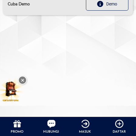
Cuba Demo
Demo
PROMO
HUBUNGI
MASUK
DAFTAR