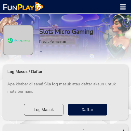
Slots Micro Gaming
Kredit Permainan
-
Log Masuk / Daftar
Apa khabar di sana! Sila log masuk atau daftar akaun untuk
mula bermain.
Log Masuk
Daftar